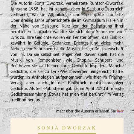
Die Autorin Sonja Dworzak, verheiratete Runtsch-Dworzak,
Jahrgang 1958, hat ihr ganzes Leben in Salzburg/Österreich
verbracht, wo sie Altphilologie und Geschichte studierte.
Über dreißig Jahre unterrichtete sie im Gymnasium Hallein in
der Nähe von Salzburg. Kurz vor der Beendigung ihrer
beruflichen Laufbahn wandte sie sich dem Schreiben von
Lyrik zu. Ihre Gedichte wollen ein Fenster öffnen, das Einblick
gewährt in Gefühle, Gedanken, Erlebtes und vieles mehr.
Neben dem Schreiben ist die Musik eine große Leidenschaft
von ihr. Da sie selbst seit langer Zeit Klavier spielt, hat die
Musik von Komponisten wie Chopin, Schubert und
Beethoven sie zu Themen ihrer Gedichte inspiriert. Manche
Gedichte, die sie zu Lyrik-Wettbewerben eingereicht hatte,
wurden in Anthologien aufgenommen, wie hier im Frieling-
Verlag, aber auch in der Bibliothek deutschsprachiger
Gedichte. Als Self-Publisherin gab sie im April 2020 ihre erste
Gedichtesammlung „Etwas hat mich tief berührt“ im Verlag
tredition heraus.
mehr über die Autorin erfahren Sie
hier