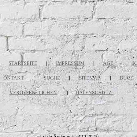
STARTSEITE
|
IMPRESSUM
|
AGB
|
K
ONTAKT
|
SUCHE
|
SITEMAP
|
BUCH
VERÖFFENTLICHEN
|
DATENSCHUTZ
Letzte Änderung: 23.12.2025