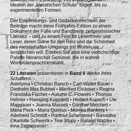
Idealen der „klassischen Schule“ folgen, bis zu
experimentellen Formen.
Der Empfindungs- und Gedankenreichtum der
Beiträge macht diese Frühjahrs-Edition zu einem
Dokument der Fülle und Bandbreite zeitgenössischer
Literatur – und zu einem Fest für Leserinnen und
Leser, deren Sinne für den Reiz und die Schönheit
des meisterhaften Umgangs mit Worten sie
ansprechen will. Erleben Sie also eine vielschichtige
Palette literarischer Genüsse, die in wahrer
Wortblütenpracht erstrahlt.
22 Literaten
präsentieren in
Band 6
Werke ihres
Schaffens:
Anonyma • Christian Barsch • Carl-Walter Bauer •
Diethelm Max Bubbel • Manfred Elsässer • Regina
Franziska Fischer • Autumn C. Flowers • Thomas
Helmer • Hansjörg Kuppardt • Herbert Kupsch • Ute
Maggauer • Joanna Masseli • Günther Melchert •
Marta Peck • Maria Quinius • Monika Rankers •
Adelheid Schmidt • Hartmut Schustereit • Roswitha
Charlotte Schwenk • Tine Stupp • Roland Watzke •
Inna Zagrajewski