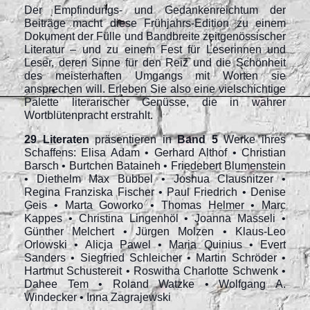
Der Empfindungs- und Gedankenreichtum der
Beiträge macht diese Frühjahrs-Edition zu einem
Dokument der Fülle und Bandbreite zeitgenössischer
Literatur – und zu einem Fest für Leserinnen und
Leser, deren Sinne für den Reiz und die Schönheit
des meisterhaften Umgangs mit Worten sie
ansprechen will. Erleben Sie also eine vielschichtige
Palette literarischer Genüsse, die in wahrer
Wortblütenpracht erstrahlt
.
29 Literaten
präsentieren in
Band 5
Werke ihres
Schaffens: Elisa Adam • Gerhard Althof • Christian
Barsch • Burtchen Bataineh • Friedebert Blumenstein
• Diethelm Max Bubbel • Joshua Clausnitzer •
Regina Franziska Fischer • Paul Friedrich • Denise
Geis • Marta Goworko • Thomas Helmer • Marc
Kappes • Christina Lingenhöl • Joanna Masseli •
Günther Melchert • Jürgen Molzen • Klaus-Leo
Orlowski • Alicja Pawel • Maria Quinius • Evert
Sanders • Siegfried Schleicher • Martin Schröder •
Hartmut Schustereit • Roswitha Charlotte Schwenk •
Dahee Tem • Roland Watzke • Wolfgang A.
Windecker • Inna Zagrajewski