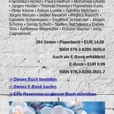
Franziska Fischer • Paul Friedrich • Mohamed Gharbi
• Jürgen Heider • Thomas Helmer • Hannelore Karls
• Peter Kleine • Adrian Lusink • Günther Melchert •
Jürgen Molzen • Walter Neukom • Regina Rausch •
Gabriele Schienmann • Siegfried Schleicher • Jürgen
Schöne • Georg Schulz • Steffen Teichmann • Dahee
Tem • Anneliese Wagmüller • Roland Watzke • Inna
Zagrajewski
284 Seiten • Paperback
•
EUR 14,00
ISBN 978-3-8280-3600-0
Auch als E-Book erhältlich!
E-Book • EUR 9,99
ISBN 978-3-8280-3601-7
-> Dieses Buch bestellen
-> Dieses E-Book kaufen
-> Eine Rezension zu diesem Buch schreiben