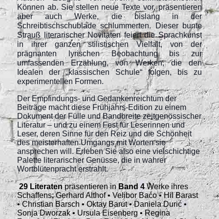
Können ab. Sie stellen neue Texte vor, präsentieren
aber auch Werke, die bislang in der
Schreibtischschublade schlummerten. Dieser bunte
Strauß literarischer Novitäten feiert die Sprachkunst
in ihrer ganzen stilistischen Vielfalt, von der
prägnanten lyrischen Beobachtung bis zur
umfassenden Erzählung, von Werken, die den
Idealen der „klassischen Schule“ folgen, bis zu
experimentellen Formen.
Der Empfindungs- und Gedankenreichtum der
Beiträge macht diese Frühjahrs-Edition zu einem
Dokument der Fülle und Bandbreite zeitgenössischer
Literatur – und zu einem Fest für Leserinnen und
Leser, deren Sinne für den Reiz und die Schönheit
des meisterhaften Umgangs mit Worten sie
ansprechen will. Erleben Sie also eine vielschichtige
Palette literarischer Genüsse, die in wahrer
Wortblütenpracht erstrahlt.
29 Literaten
präsentieren in
Band 4
Werke ihres
Schaffens: Gerhard Althof • Velibor Baćo • Hil Barast
• Christian Barsch • Oktay Barut • Daniela Durić •
Sonja Dworzak • Ursula Eisenberg • Regina