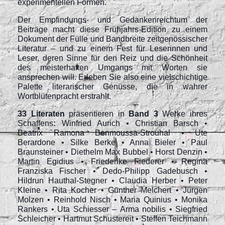
experimentellen Formen.
Der Empfindungs- und Gedankenreichtum der
Beiträge macht diese Frühjahrs-Edition zu einem
Dokument der Fülle und Bandbreite zeitgenössischer
Literatur – und zu einem Fest für Leserinnen und
Leser, deren Sinne für den Reiz und die Schönheit
des meisterhaften Umgangs mit Worten sie
ansprechen will. Erleben Sie also eine vielschichtige
Palette literarischer Genüsse, die in wahrer
Wortblütenpracht erstrahlt.
33 Literaten
präsentieren in
Band 3
Werke ihres
Schaffens
:
Winfried Aurich • Christian Barsch •
Beatrix Ramona Benmoussa-Strouhal • Ute
Berardone • Silke Berke • Anna Bieler • Paul
Braunsteiner • Diethelm Max Bubbel • Horst Denzin •
Martin Egidius • Friederike Fiederer • Regina
Franziska Fischer • Dedo-Philipp Gadebusch •
Hildrun Hauthal-Stegner • Claudia Herber • Peter
Kleine • Rita Kocher • Günther Melchert • Jürgen
Molzen • Reinhold Nisch • Maria Quinius • Monika
Rankers • Uta Schiesser – Arma nobilis • Siegfried
Schleicher • Hartmut Schustereit • Steffen Teichmann