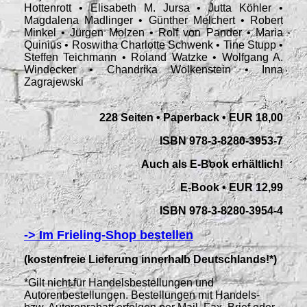
Hottenrott • Elisabeth M. Jursa • Jutta Köhler •
Magdalena Madlinger • Günther Melchert • Robert
Minkel • Jürgen Molzen • Rolf von Pander • Maria
Quinius • Roswitha Charlotte Schwenk • Tine Stupp •
Steffen Teichmann • Roland Watzke • Wolfgang A.
Windecker • Chandrika Wolkenstein • Inna
Zagrajewsk
i
228 Seiten • Paperback • EUR 18,00
ISBN 978-3-8280-3953-7
Auch als E-Book erhältlich!
E-Book • EUR 12,99
ISBN 978-3-8280-3954-4
-> Im Frieling-Shop bestellen
(kostenfreie Lieferung innerhalb Deutschlands!*)
*Gilt nicht für Handelsbestellungen und
Autorenbestellungen. Bestellungen mit Handels-