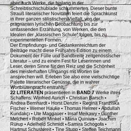
aber auch Werke, die bislang in der
Schreibtischschublade schlummerten. Dieser bunte
Strauß literarischer Novitäten feiert die Sprachkunst
in ihrer ganzen stilistischen Vielfalt, von der
prägnanten lyrischen Beobachtung bis zur
umfassenden Erzählung, von Werken, die den
Idealen der „klassischen Schule“ folgen, bis zu
experimentellen Formen.
Der Empfindungs- und Gedankenreichtum der
Beiträge macht diese Frühjahrs-Edition zu einem
Dokument der Fülle und Bandbreite zeitgenössischer
Literatur – und zu einem Fest für Leserinnen und
Leser, deren Sinne für den Reiz und die Schönheit
des meisterhaften Umgangs mit Worten sie
ansprechen will. Erleben Sie also eine vielschichtige
Palette literarischer Genüsse, die in wahrer
Wortblütenpracht erstrahlt.
22 LITERATEN
präsentieren in
BAND 7
Werke ihres
Schaffens: Winfried Aurich • Christian Barsch •
Andrea Bernhardt • Horst Denzin • Regina Franziska
Fischer • Werner Hauke • Thomas Helmer • Abdullah
Kundakçı • Ute Maggauer • Insaf Meikawy • Günther
Melchert • Robert Minkel • Maria Quinius • Joachim
Rürup • Adelheid Schmidt • Samira Schogofa •
Hartmut Schustereit • Tine Stupp • Steffen Teichmann