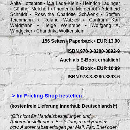
Anita Hottenrott • Mia Lada-Klein • Heinrich Lauinger
• Günther Melchert • Friederike Morgenrot • Adelheid
Schmidt • Roswitha Charlotte Schwenk • Steffen
Teichmann • Roland Watzke • Guntram Karl
Weidmann • Helge Weinrebe • Wolfgang A.
Windecker • Chandrika Wolkenstein
156 Seiten • Paperback
•
EUR 13,90
ISBN 978-3-8280-3892-9
Auch als E-Book erhältlich!
E-Book • EUR 10,99
ISBN 978-3-8280-3893-6
-> Im Frieling-Shop bestellen
(kostenfreie Lieferung innerhalb Deutschlands!*)
*Gilt nicht für Handelsbestellungen und
Autorenbestellungen. Bestellungen mit Handels-
bzw. Autorenrabatt erfolgen per Mail, Fax, Brief oder