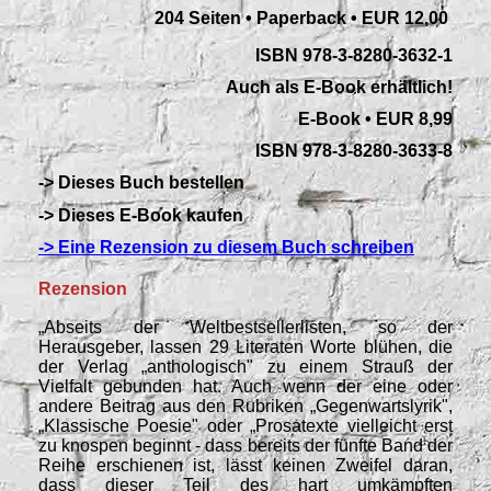
204 Seiten • Paperback
•
EUR 12,00
ISBN 978-3-8280-3632-1
Auch als E-Book erhältlich!
E-Book • EUR 8,99
ISBN 978-3-8280-3633-8
-> Dieses Buch bestellen
-> Dieses E-Book kaufen
-> Eine Rezension zu diesem Buch schreiben
Rezension
„
Abseits der Weltbestsellerlisten, so der
Herausgeber, lassen 29 Literaten Worte blühen, die
der Verlag „anthologisch" zu einem Strauß der
Vielfalt gebunden hat. Auch wenn der eine oder
andere Beitrag aus den Rubriken „Gegenwartslyrik",
„Klassische
Poesie" oder „Prosatexte vielleicht erst
zu knospen beginnt - dass bereits der fünfte Band der
Reihe erschienen ist, lässt keinen Zweifel daran,
dass dieser Teil des hart umkämpften