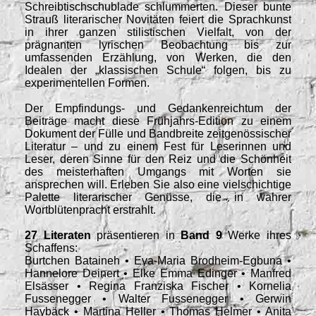
Schreibtischschublade schlummerten. Dieser bunte
Strauß literarischer Novitäten feiert die Sprachkunst
in ihrer ganzen stilistischen Vielfalt, von der
prägnanten lyrischen Beobachtung bis zur
umfassenden Erzählung, von Werken, die den
Idealen der „klassischen Schule“ folgen, bis zu
experimentellen Formen.
Der Empfindungs- und Gedankenreichtum der
Beiträge macht diese Frühjahrs-Edition zu einem
Dokument der Fülle und Bandbreite zeitgenössischer
Literatur – und zu einem Fest für Leserinnen und
Leser, deren Sinne für den Reiz und die Schönheit
des meisterhaften Umgangs mit Worten sie
ansprechen will. Erleben Sie also eine vielschichtige
Palette literarischer Genüsse, die in wahrer
Wortblütenpracht erstrahlt.
27 Literaten
präsentieren in
Band 9
Werke ihres
Schaffens:
Burtchen Bataineh • Eva-Maria Brodheim-Egbuna •
Hannelore Deinert • Elke Emma Edinger • Manfred
Elsässer • Regina Franziska Fischer • Kornelia
Fussenegger • Walter Fussenegger • Gerwin
Haybäck • Martina Heller • Thomas Helmer • Anita