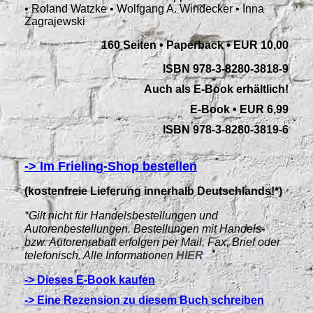
• Roland Watzke • Wolfgang A. Windecker • Inna
Zagrajewski
160 Seiten • Paperback
•
EUR 10,00
ISBN 978-3-8280-3818-9
Auch als E-Book erhältlich!
E-Book • EUR 6,99
ISBN 978-3-8280-3819-6
-> Im Frieling-Shop bestellen
(kostenfreie Lieferung innerhalb Deutschlands!*)
*Gilt nicht für Handelsbestellungen und
Autorenbestellungen. Bestellungen mit Handels-
bzw. Autorenrabatt erfolgen per Mail, Fax, Brief oder
telefonisch. Alle Informationen
HIER
-> Dieses E-Book kaufen
-> Eine Rezension zu diesem Buch schreiben