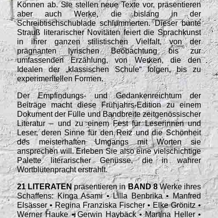
Können ab. Sie stellen neue Texte vor, präsentieren
aber auch Werke, die bislang in der
Schreibtischschublade schlummerten. Dieser bunte
Strauß literarischer Novitäten feiert die Sprachkunst
in ihrer ganzen stilistischen Vielfalt, von der
prägnanten lyrischen Beobachtung bis zur
umfassenden Erzählung, von Werken, die den
Idealen der „klassischen Schule“ folgen, bis zu
experimentellen Formen.
Der Empfindungs- und Gedankenreichtum der
Beiträge macht diese Frühjahrs-Edition zu einem
Dokument der Fülle und Bandbreite zeitgenössischer
Literatur – und zu einem Fest für Leserinnen und
Leser, deren Sinne für den Reiz und die Schönheit
des meisterhaften Umgangs mit Worten sie
ansprechen will. Erleben Sie also eine vielschichtige
Palette literarischer Genüsse, die in wahrer
Wortblütenpracht erstrahlt.
21 LITERATEN
präsentieren in
BAND 8
Werke ihres
Schaffens: Kinga Asami • Lilla Benbrika • Manfred
Elsässer • Regina Franziska Fischer • Elke Grönitz •
Werner Hauke • Gerwin Haybäck • Martina Heller •