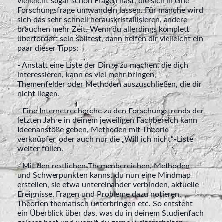
vielleicht sogar schon Fragen hast, die sich in eine
Forschungsfrage umwandeln lassen. Für manche wird
sich das sehr schnell herauskristallisieren, andere
brauchen mehr Zeit. Wenn du allerdings komplett
überfordert sein solltest, dann helfen dir vielleicht ein
paar dieser Tipps:
- Anstatt eine Liste der Dinge zu machen, die dich
interessieren, kann es viel mehr bringen,
Themenfelder oder Methoden auszuschließen, die dir
nicht liegen.
- Eine Internetrecherche zu den Forschungstrends der
letzten Jahre in deinem jeweiligen Fachbereich kann
Ideenanstöße geben, Methoden mit Theorie
verknüpfen oder auch nur die „Will ich nicht“-Liste
weiter füllen.
- Mit den restlichen Themenbereichen, Methoden
und Schwerpunkten kannst du nun eine Mindmap
erstellen, sie etwa untereinander verbinden, aktuelle
Ereignisse, Fragen und Probleme dazu notieren,
Theorien thematisch unterbringen etc. So entsteht
ein Überblick über das, was du in deinem Studienfach