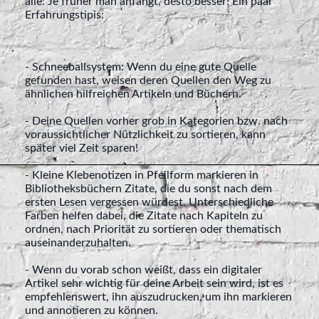
alle: Je früher man anfängt, desto besser! Ein paar
Erfahrungstipis:
- Schneeballsystem: Wenn du eine gute Quelle
gefunden hast, weisen deren Quellen den Weg zu
ähnlichen hilfreichen Artikeln und Büchern.
- Deine Quellen vorher grob in Kategorien bzw. nach
voraussichtlicher Nützlichkeit zu sortieren, kann
später viel Zeit sparen!
- Kleine Klebenotizen in Pfeilform markieren in
Bibliotheksbüchern Zitate, die du sonst nach dem
ersten Lesen vergessen würdest. Unterschiedliche
Farben helfen dabei, die Zitate nach Kapiteln zu
ordnen, nach Priorität zu sortieren oder thematisch
auseinanderzuhalten.
- Wenn du vorab schon weißt, dass ein digitaler
Artikel sehr wichtig für deine Arbeit sein wird, ist es
empfehlenswert, ihn auszudrucken, um ihn markieren
und annotieren zu können.