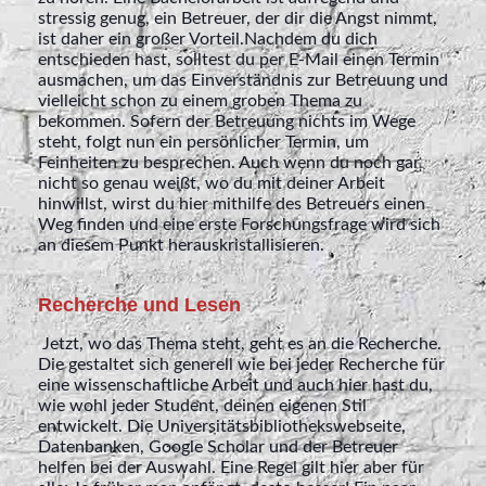
stressig genug, ein Betreuer, der dir die Angst nimmt,
ist daher ein großer Vorteil.
Nachdem du dich
entschieden hast, solltest du per E-Mail einen Termin
ausmachen, um das Einverständnis zur Betreuung und
vielleicht schon zu einem groben Thema zu
bekommen. Sofern der Betreuung nichts im Wege
steht, folgt nun ein persönlicher Termin, um
Feinheiten zu besprechen. Auch wenn du noch gar
nicht so genau weißt, wo du mit deiner Arbeit
hinwillst, wirst du hier mithilfe des Betreuers einen
Weg finden und eine erste Forschungsfrage wird sich
an diesem Punkt herauskristallisieren.
Recherche und Lesen
Jetzt, wo das Thema steht, geht es an die Recherche.
Die gestaltet sich generell wie bei jeder Recherche für
eine wissenschaftliche Arbeit und auch hier hast du,
wie wohl jeder Student, deinen eigenen Stil
entwickelt. Die Universitätsbibliothekswebseite,
Datenbanken, Google Scholar und der Betreuer
helfen bei der Auswahl. Eine Regel gilt hier aber für