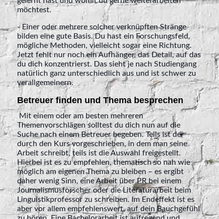
gelernt hast und womit du gerne weiterarbeiten
möchtest.
- Einer oder mehrere solcher verknüpften Stränge
bilden eine gute Basis. Du hast ein Forschungsfeld,
mögliche Methoden, vielleicht sogar eine Richtung.
Jetzt fehlt nur noch ein Aufhänger, das Detail, auf das
du dich konzentrierst. Das sieht je nach Studiengang
natürlich ganz unterschiedlich aus und ist schwer zu
verallgemeinern.
Betreuer finden und Thema besprechen
Mit einem oder am besten mehreren
Themenvorschlägen solltest du dich nun auf die
Suche nach einem Betreuer begeben. Teils ist der
durch den Kurs vorgeschrieben, in dem man seine
Arbeit schreibt, teils ist die Auswahl freigestellt.
Hierbei ist es zu empfehlen, thematisch so nah wie
möglich am eigenen Thema zu bleiben – es ergibt
daher wenig Sinn, eine Arbeit über PR bei einem
Journalismusforscher oder die Literaturarbeit beim
Linguistikprofessor zu schreiben. Im Endeffekt ist es
aber vor allem empfehlenswert, auf dein Bauchgefühl
zu hören. Eine Bachelorarbeit ist aufregend und