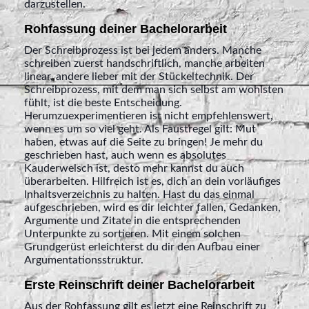
darzustellen.
Rohfassung deiner Bachelorarbeit
Der Schreibprozess ist bei jedem anders. Manche
schreiben zuerst handschriftlich, manche arbeiten
linear, andere lieber mit der Stückeltechnik. Der
Schreibprozess, mit dem man sich selbst am wohlsten
fühlt, ist die beste Entscheidung.
Herumzuexperimentieren ist nicht empfehlenswert,
wenn es um so viel geht. Als Faustregel gilt: Mut
haben, etwas auf die Seite zu bringen! Je mehr du
geschrieben hast, auch wenn es absolutes
Kauderwelsch ist, desto mehr kannst du auch
überarbeiten. Hilfreich ist es, dich an dein vorläufiges
Inhaltsverzeichnis zu halten. Hast du das einmal
aufgeschrieben, wird es dir leichter fallen, Gedanken,
Argumente und Zitate in die entsprechenden
Unterpunkte zu sortieren. Mit einem solchen
Grundgerüst erleichterst du dir den Aufbau einer
Argumentationsstruktur.
Erste Reinschrift deiner Bachelorarbeit
Aus der Rohfassung gilt es jetzt eine Reinschrift zu