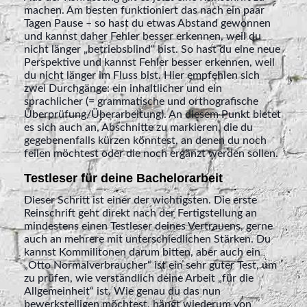
machen. Am besten funktioniert das nach ein paar
Tagen Pause – so hast du etwas Abstand gewonnen
und kannst daher Fehler besser erkennen, weil du
nicht länger „betriebsblind“ bist. So hast du eine neue
Perspektive und kannst Fehler besser erkennen, weil
du nicht länger im Fluss bist. Hier empfehlen sich
zwei Durchgänge: ein inhaltlicher und ein
sprachlicher (= grammatische und orthografische
Überprüfung/Überarbeitung). An diesem Punkt bietet
es sich auch an, Abschnitte zu markieren, die du
gegebenenfalls kürzen könntest, an denen du noch
feilen möchtest oder die noch ergänzt werden sollen.
Testleser für deine Bachelorarbeit
Dieser Schritt ist einer der wichtigsten. Die erste
Reinschrift geht direkt nach der Fertigstellung an
mindestens einen Testleser deines Vertrauens, gerne
auch an mehrere mit unterschiedlichen Stärken. Du
kannst Kommilitonen darum bitten, aber auch ein
„Otto Normalverbraucher“ ist ein sehr guter Test, um
zu prüfen, wie verständlich deine Arbeit „für die
Allgemeinheit“ ist. Wie genau du das nun
bewerkstelligen möchtest, hängt wiederum von