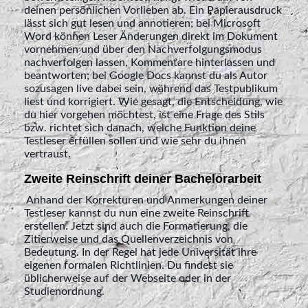
deinen persönlichen Vorlieben ab. Ein Papierausdruck
lässt sich gut lesen und annotieren; bei Microsoft
Word können Leser Änderungen direkt im Dokument
vornehmen und über den Nachverfolgungsmodus
nachverfolgen lassen, Kommentare hinterlassen und
beantworten; bei Google Docs kannst du als Autor
sozusagen live dabei sein, während das Testpublikum
liest und korrigiert. Wie gesagt, die Entscheidung, wie
du hier vorgehen möchtest, ist eine Frage des Stils
bzw. richtet sich danach, welche Funktion deine
Testleser erfüllen sollen und wie sehr du ihnen
vertraust.
Zweite Reinschrift deiner Bachelorarbeit
Anhand der Korrekturen und Anmerkungen deiner
Testleser kannst du nun eine zweite Reinschrift
erstellen. Jetzt sind auch die Formatierung, die
Zitierweise und das Quellenverzeichnis von
Bedeutung. In der Regel hat jede Universität ihre
eigenen formalen Richtlinien. Du findest sie
üblicherweise auf der Webseite oder in der
Studienordnung.