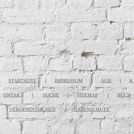
STARTSEITE
|
IMPRESSUM
|
AGB
|
K
ONTAKT
|
SUCHE
|
SITEMAP
|
BUCH
VERÖFFENTLICHEN
|
DATENSCHUTZ