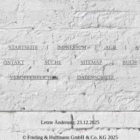
STARTSEITE
|
IMPRESSUM
|
AGB
|
K
ONTAKT
|
SUCHE
|
SITEMAP
|
BUCH
VERÖFFENTLICHEN
|
DATENSCHUTZ
Letzte Änderung: 23.12.2025
© Frieling & Huffmann GmbH & Co. KG 2025