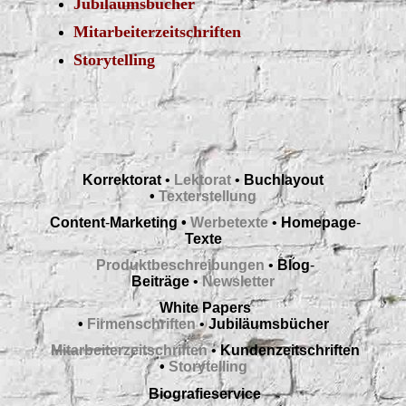
Jubiläumsbücher
Mitarbeiterzeitschriften
Storytelling
Korrektorat
•
Lektorat
•
Buchlayout
•
Texterstellung
Content
-
Marketing •
Werbetexte
•
Homepage
-
Texte
Produktbeschreibungen
•
Blog
-
Beiträge
•
Newsletter
White
Papers
•
Firmenschriften
•
Jubiläumsbücher
Mitarbeiterzeitschriften
•
Kundenzeitschriften
•
Storytelling
Biografieservice